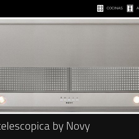
COCINAS
A
elescopica by Novy