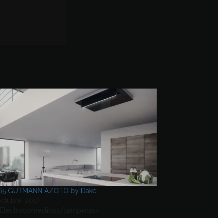
65 GUTMANN AZOTO by Dake
ctubre, 2017
«Electrodomésticos/campanas»