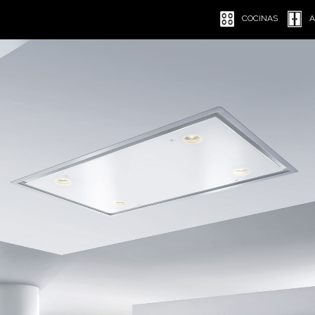
COCINAS
A